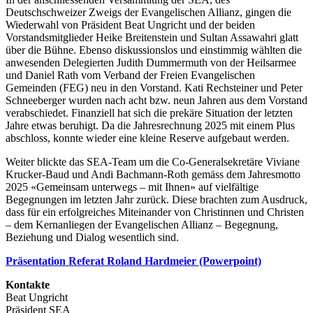
Deutschschweizer Zweigs der Evangelischen Allianz, gingen die
Wiederwahl von Präsident Beat Ungricht und der beiden
Vorstandsmitglieder Heike Breitenstein und Sultan Assawahri glatt
über die Bühne. Ebenso diskussionslos und einstimmig wählten die
anwesenden Delegierten Judith Dummermuth von der Heilsarmee
und Daniel Rath vom Verband der Freien Evangelischen
Gemeinden (FEG) neu in den Vorstand. Kati Rechsteiner und Peter
Schneeberger wurden nach acht bzw. neun Jahren aus dem Vorstand
verabschiedet. Finanziell hat sich die prekäre Situation der letzten
Jahre etwas beruhigt. Da die Jahresrechnung 2025 mit einem Plus
abschloss, konnte wieder eine kleine Reserve aufgebaut werden.
Weiter blickte das SEA-Team um die Co-Generalsekretäre Viviane
Krucker-Baud und Andi Bachmann-Roth gemäss dem Jahresmotto
2025 «Gemeinsam unterwegs – mit Ihnen» auf vielfältige
Begegnungen im letzten Jahr zurück. Diese brachten zum Ausdruck,
dass für ein erfolgreiches Miteinander von Christinnen und Christen
– dem Kernanliegen der Evangelischen Allianz – Begegnung,
Beziehung und Dialog wesentlich sind.
Präsentation Referat Roland Hardmeier (Powerpoint)
Kontakte
Beat Ungricht
Präsident SEA