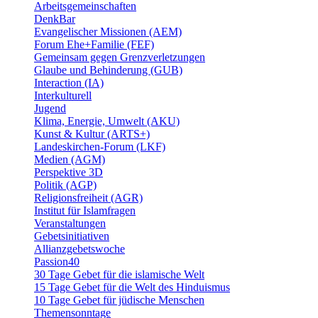
Arbeitsgemeinschaften
DenkBar
Evangelischer Missionen (AEM)
Forum Ehe+Familie (FEF)
Gemeinsam gegen Grenzverletzungen
Glaube und Behinderung (GUB)
Interaction (IA)
Interkulturell
Jugend
Klima, Energie, Umwelt (AKU)
Kunst & Kultur (ARTS+)
Landeskirchen-Forum (LKF)
Medien (AGM)
Perspektive 3D
Politik (AGP)
Religionsfreiheit (AGR)
Institut für Islamfragen
Veranstaltungen
Gebetsinitiativen
Allianzgebetswoche
Passion40
30 Tage Gebet für die islamische Welt
15 Tage Gebet für die Welt des Hinduismus
10 Tage Gebet für jüdische Menschen
Themensonntage