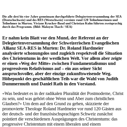
Die alle drei bis vier Jahre gemeinsam durchgeführte Delegiertenversammlung der SEA
(Deutschschweiz) und des RES (Westschweiz) vereinte rund 120 Teilnehmerinnen und
Teilnehmer in Murten. Viviane Krucker-Baud und Christian Kuhn führten zweisprachig
durch das Programm. (Bild: Maksym Tkach / SEA)
Er nahm kein Blatt vor den Mund, der Referent an der
Delegiertenversammlung der Schweizerischen Evangelischen
Allianz SEA-RES in Murten: Dr. Roland Hardmeier
analysierte schonungslos und zugleich respektvoll die Situation
des Christentums in der westlichen Welt. Vor allem aber zeigte
er einen «Weg der Mitte» zwischen Fundamentalismus und
progressivem Relativismus auf – ein aus seiner Sicht
anspruchsvoller, aber der einzige zukunftsweisende Weg.
Höhepunkt des geschäftlichen Teils war die Wahl von Judith
Dummermuth und Daniel Rath in den Vorstand.
«Was bedeutet es in der radikalen Pluralität der Postmoderne, Christ
zu sein, und was gehört ohne Wenn und Aber zum christlichen
Glauben?» Um dem auf den Grund zu gehen, skizzierte der
promovierte Theologe Roland Hardmeier vor rund 120 Gästen aus
der deutsch- und der französischsprachigen Schweiz zunächst
pointiert die verschiedenen Ausprägungen des Christentums: das
progressive Christentum mit einem liberalen und einem