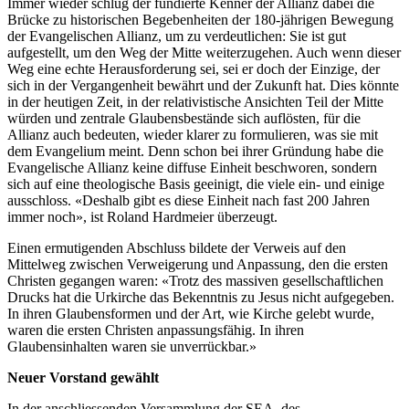
Immer wieder schlug der fundierte Kenner der Allianz dabei die
Brücke zu historischen Begebenheiten der 180-jährigen Bewegung
der Evangelischen Allianz, um zu verdeutlichen: Sie ist gut
aufgestellt, um den Weg der Mitte weiterzugehen. Auch wenn dieser
Weg eine echte Herausforderung sei, sei er doch der Einzige, der
sich in der Vergangenheit bewährt und der Zukunft hat. Dies könnte
in der heutigen Zeit, in der relativistische Ansichten Teil der Mitte
würden und zentrale Glaubensbestände sich auflösten, für die
Allianz auch bedeuten, wieder klarer zu formulieren, was sie mit
dem Evangelium meint. Denn schon bei ihrer Gründung habe die
Evangelische Allianz keine diffuse Einheit beschworen, sondern
sich auf eine theologische Basis geeinigt, die viele ein- und einige
ausschloss. «Deshalb gibt es diese Einheit nach fast 200 Jahren
immer noch», ist Roland Hardmeier überzeugt.
Einen ermutigenden Abschluss bildete der Verweis auf den
Mittelweg zwischen Verweigerung und Anpassung, den die ersten
Christen gegangen waren: «Trotz des massiven gesellschaftlichen
Drucks hat die Urkirche das Bekenntnis zu Jesus nicht aufgegeben.
In ihren Glaubensformen und der Art, wie Kirche gelebt wurde,
waren die ersten Christen anpassungsfähig. In ihren
Glaubensinhalten waren sie unverrückbar.»
Neuer Vorstand gewählt
In der anschliessenden Versammlung der SEA, des