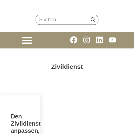
Zivildienst
Den
Zivildienst
anpassen,