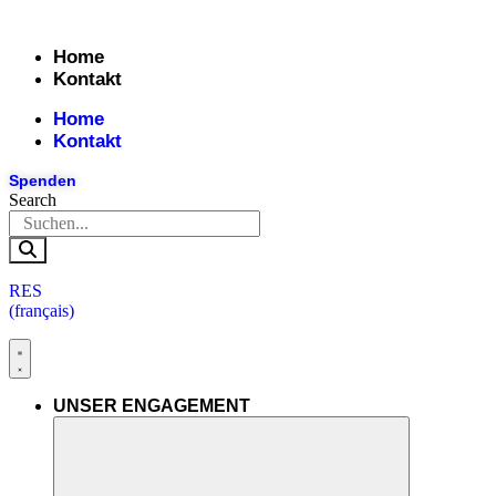
Skip
to
Home
content
Kontakt
Home
Kontakt
Spenden
Search
RES
(français)
UNSER ENGAGEMENT