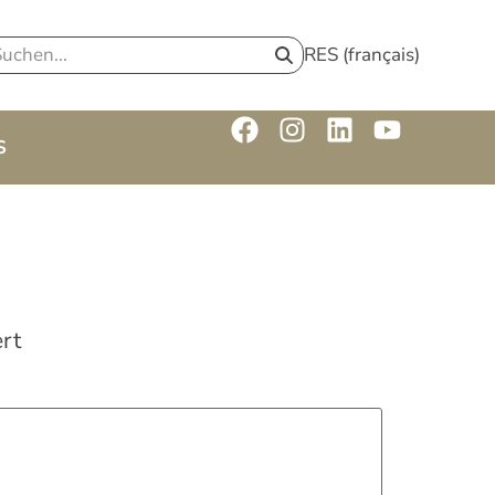
RES (français)
S
rt