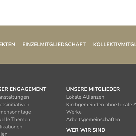
EKTEN
EINZELMITGLIEDSCHAFT
KOLLEKTIVMITG
SER ENGAGEMENT
UNSERE MITGLIEDER
anstaltungen
Lokale Allianzen
tsinitiativen
Kirchgemeinden ohne lokale A
mensonntage
Werke
uelle Themen
Arbeitsgemeinschaften
likationen
WER WIR SIND
ien