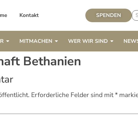
me
Kontakt
SPENDEN
ER
MITMACHEN
WER WIR SIND
NEW
aft Bethanien
tar
ffentlicht.
Erforderliche Felder sind mit
*
markie