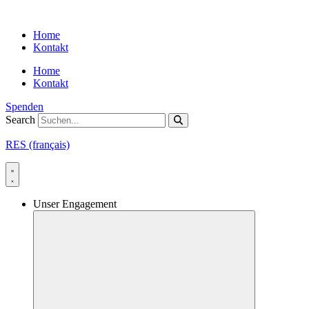
Skip
to
Home
content
Kontakt
Home
Kontakt
Spenden
Search
RES (français)
Unser Engagement