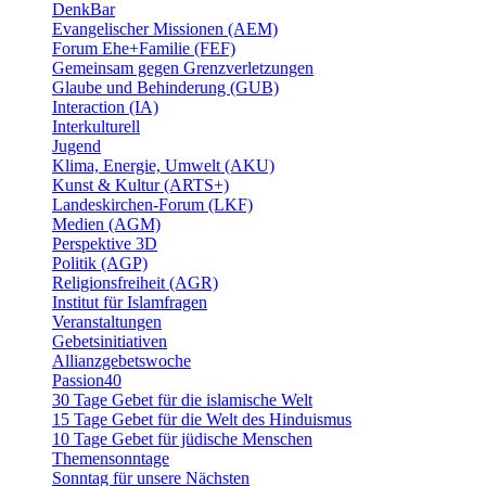
DenkBar
Evangelischer Missionen (AEM)
Forum Ehe+Familie (FEF)
Gemeinsam gegen Grenzverletzungen
Glaube und Behinderung (GUB)
Interaction (IA)
Interkulturell
Jugend
Klima, Energie, Umwelt (AKU)
Kunst & Kultur (ARTS+)
Landeskirchen-Forum (LKF)
Medien (AGM)
Perspektive 3D
Politik (AGP)
Religionsfreiheit (AGR)
Institut für Islamfragen
Veranstaltungen
Gebetsinitiativen
Allianzgebetswoche
Passion40
30 Tage Gebet für die islamische Welt
15 Tage Gebet für die Welt des Hinduismus
10 Tage Gebet für jüdische Menschen
Themensonntage
Sonntag für unsere Nächsten