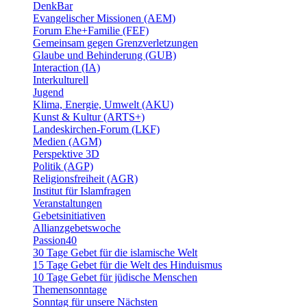
DenkBar
Evangelischer Missionen (AEM)
Forum Ehe+Familie (FEF)
Gemeinsam gegen Grenzverletzungen
Glaube und Behinderung (GUB)
Interaction (IA)
Interkulturell
Jugend
Klima, Energie, Umwelt (AKU)
Kunst & Kultur (ARTS+)
Landeskirchen-Forum (LKF)
Medien (AGM)
Perspektive 3D
Politik (AGP)
Religionsfreiheit (AGR)
Institut für Islamfragen
Veranstaltungen
Gebetsinitiativen
Allianzgebetswoche
Passion40
30 Tage Gebet für die islamische Welt
15 Tage Gebet für die Welt des Hinduismus
10 Tage Gebet für jüdische Menschen
Themensonntage
Sonntag für unsere Nächsten