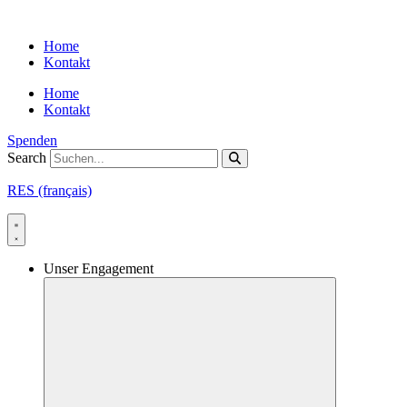
Skip
to
Home
content
Kontakt
Home
Kontakt
Spenden
Search
RES (français)
Unser Engagement