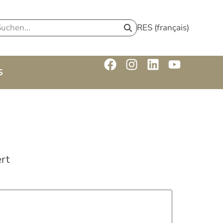
RES (français)
S
rt