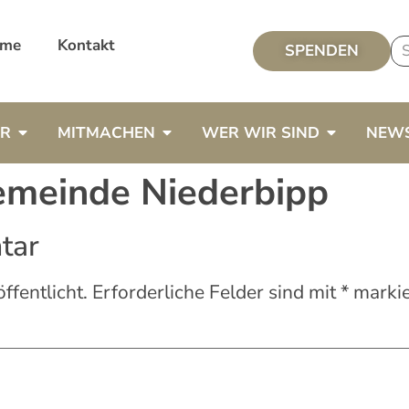
me
Kontakt
SPENDEN
ER
MITMACHEN
WER WIR SIND
NEW
gemeinde Niederbipp
tar
ffentlicht.
Erforderliche Felder sind mit
*
markie