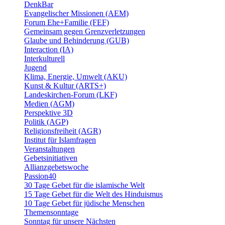
DenkBar
Evangelischer Missionen (AEM)
Forum Ehe+Familie (FEF)
Gemeinsam gegen Grenzverletzungen
Glaube und Behinderung (GUB)
Interaction (IA)
Interkulturell
Jugend
Klima, Energie, Umwelt (AKU)
Kunst & Kultur (ARTS+)
Landeskirchen-Forum (LKF)
Medien (AGM)
Perspektive 3D
Politik (AGP)
Religionsfreiheit (AGR)
Institut für Islamfragen
Veranstaltungen
Gebetsinitiativen
Allianzgebetswoche
Passion40
30 Tage Gebet für die islamische Welt
15 Tage Gebet für die Welt des Hinduismus
10 Tage Gebet für jüdische Menschen
Themensonntage
Sonntag für unsere Nächsten