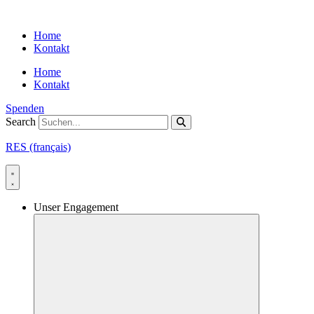
Skip
to
Home
content
Kontakt
Home
Kontakt
Spenden
Search
RES (français)
Unser Engagement