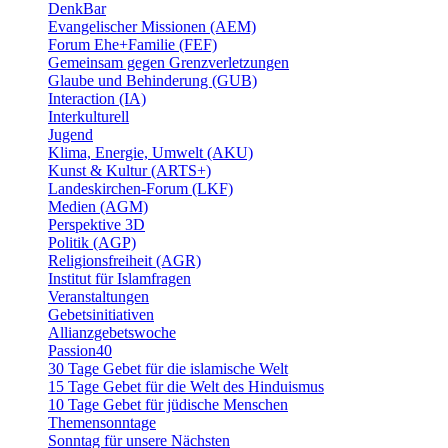
DenkBar
Evangelischer Missionen (AEM)
Forum Ehe+Familie (FEF)
Gemeinsam gegen Grenzverletzungen
Glaube und Behinderung (GUB)
Interaction (IA)
Interkulturell
Jugend
Klima, Energie, Umwelt (AKU)
Kunst & Kultur (ARTS+)
Landeskirchen-Forum (LKF)
Medien (AGM)
Perspektive 3D
Politik (AGP)
Religionsfreiheit (AGR)
Institut für Islamfragen
Veranstaltungen
Gebetsinitiativen
Allianzgebetswoche
Passion40
30 Tage Gebet für die islamische Welt
15 Tage Gebet für die Welt des Hinduismus
10 Tage Gebet für jüdische Menschen
Themensonntage
Sonntag für unsere Nächsten