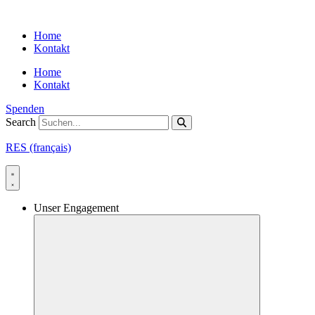
Skip
to
Home
content
Kontakt
Home
Kontakt
Spenden
Search
RES (français)
Unser Engagement