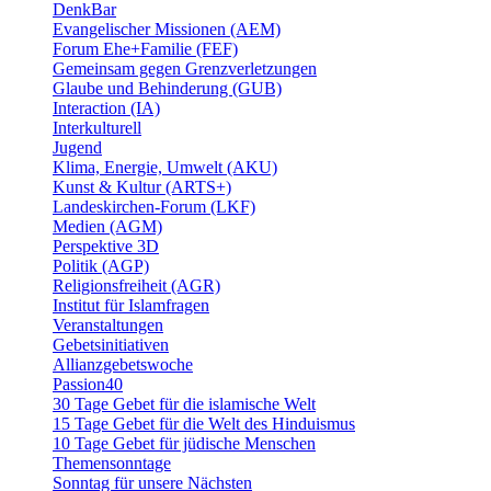
DenkBar
Evangelischer Missionen (AEM)
Forum Ehe+Familie (FEF)
Gemeinsam gegen Grenzverletzungen
Glaube und Behinderung (GUB)
Interaction (IA)
Interkulturell
Jugend
Klima, Energie, Umwelt (AKU)
Kunst & Kultur (ARTS+)
Landeskirchen-Forum (LKF)
Medien (AGM)
Perspektive 3D
Politik (AGP)
Religionsfreiheit (AGR)
Institut für Islamfragen
Veranstaltungen
Gebetsinitiativen
Allianzgebetswoche
Passion40
30 Tage Gebet für die islamische Welt
15 Tage Gebet für die Welt des Hinduismus
10 Tage Gebet für jüdische Menschen
Themensonntage
Sonntag für unsere Nächsten