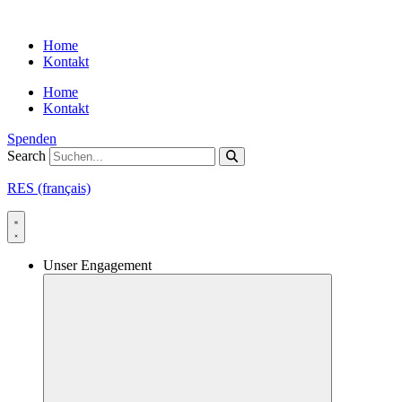
Skip
to
Home
content
Kontakt
Home
Kontakt
Spenden
Search
RES (français)
Unser Engagement