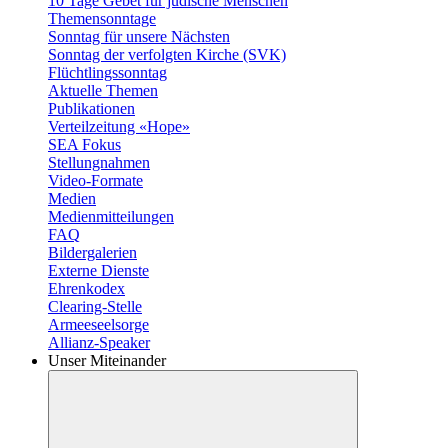
10 Tage Gebet für jüdische Menschen
Themensonntage
Sonntag für unsere Nächsten
Sonntag der verfolgten Kirche (SVK)
Flüchtlingssonntag
Aktuelle Themen
Publikationen
Verteilzeitung «Hope»
SEA Fokus
Stellungnahmen
Video-Formate
Medien
Medienmitteilungen
FAQ
Bildergalerien
Externe Dienste
Ehrenkodex
Clearing-Stelle
Armeeseelsorge
Allianz-Speaker
Unser Miteinander