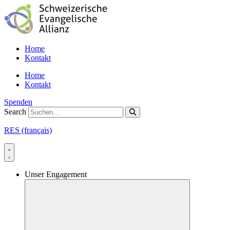
Skip
to
content
Home
Kontakt
Home
Kontakt
Spenden
Search
RES (français)
Unser Engagement