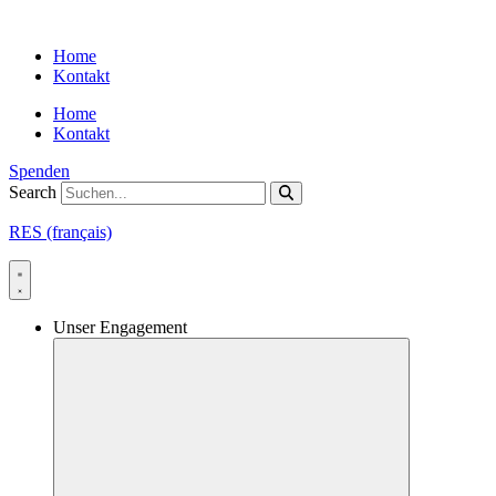
Skip
to
Home
content
Kontakt
Home
Kontakt
Spenden
Search
RES (français)
Unser Engagement