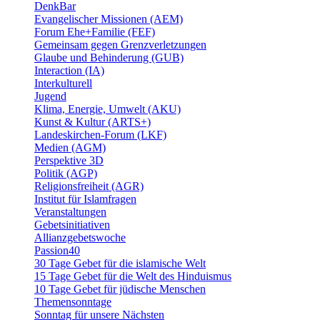
DenkBar
Evangelischer Missionen (AEM)
Forum Ehe+Familie (FEF)
Gemeinsam gegen Grenzverletzungen
Glaube und Behinderung (GUB)
Interaction (IA)
Interkulturell
Jugend
Klima, Energie, Umwelt (AKU)
Kunst & Kultur (ARTS+)
Landeskirchen-Forum (LKF)
Medien (AGM)
Perspektive 3D
Politik (AGP)
Religionsfreiheit (AGR)
Institut für Islamfragen
Veranstaltungen
Gebetsinitiativen
Allianzgebetswoche
Passion40
30 Tage Gebet für die islamische Welt
15 Tage Gebet für die Welt des Hinduismus
10 Tage Gebet für jüdische Menschen
Themensonntage
Sonntag für unsere Nächsten