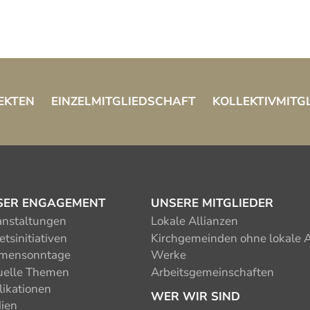
EKTEN
EINZELMITGLIEDSCHAFT
KOLLEKTIVMITG
SER ENGAGEMENT
UNSERE MITGLIEDER
anstaltungen
Lokale Allianzen
tsinitiativen
Kirchgemeinden ohne lokale A
mensonntage
Werke
uelle Themen
Arbeitsgemeinschaften
likationen
WER WIR SIND
ien