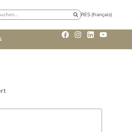
RES (français)
S
rt