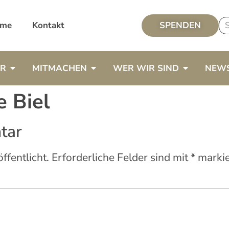
me
Kontakt
SPENDEN
ER
MITMACHEN
WER WIR SIND
NEW
e Biel
tar
ffentlicht.
Erforderliche Felder sind mit
*
markie