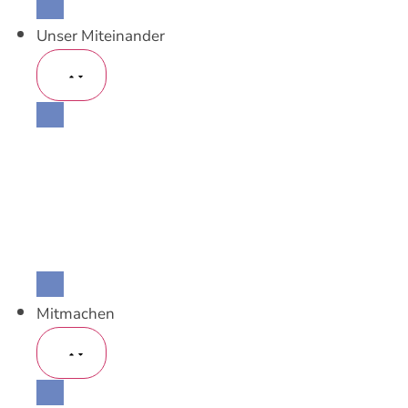
Unser Miteinander
Unsere Mitglieder
Lokale Allianzen
Kirchgemeinden ohne lokale Allianz
Werke
Arbeitsgemeinschaften
Mitmachen