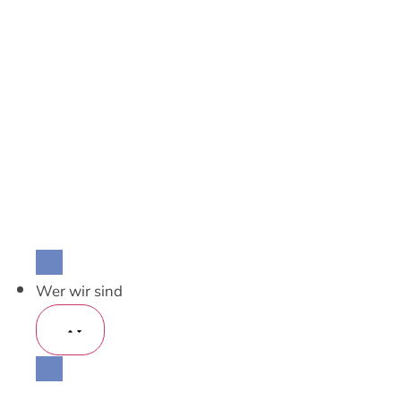
Mitgliedschaft für Einzelpersonen
Mitgliedschaft für Kirchen und Werke
Informationen & Bestellungen
SEA Info
Medienmitteilungen
Newsletter «SEA aktuell»
Spenden & Kollekten
Offene Stellen
Freiwillige Mitarbeit
Wer wir sind
Unsere Vision