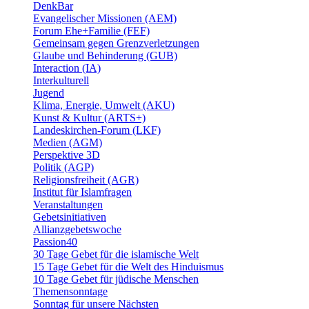
DenkBar
Evangelischer Missionen (AEM)
Forum Ehe+Familie (FEF)
Gemeinsam gegen Grenzverletzungen
Glaube und Behinderung (GUB)
Interaction (IA)
Interkulturell
Jugend
Klima, Energie, Umwelt (AKU)
Kunst & Kultur (ARTS+)
Landeskirchen-Forum (LKF)
Medien (AGM)
Perspektive 3D
Politik (AGP)
Religionsfreiheit (AGR)
Institut für Islamfragen
Veranstaltungen
Gebetsinitiativen
Allianzgebetswoche
Passion40
30 Tage Gebet für die islamische Welt
15 Tage Gebet für die Welt des Hinduismus
10 Tage Gebet für jüdische Menschen
Themensonntage
Sonntag für unsere Nächsten