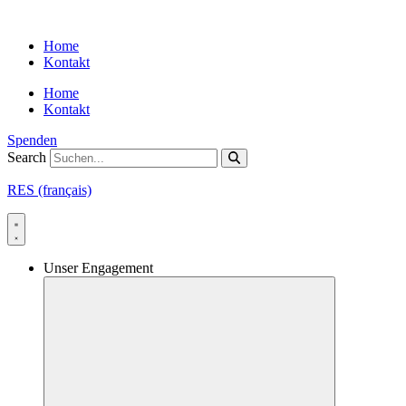
Skip
to
Home
content
Kontakt
Home
Kontakt
Spenden
Search
RES (français)
Unser Engagement