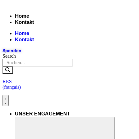
Skip
to
Home
content
Kontakt
Home
Kontakt
Spenden
Search
RES
(français)
UNSER ENGAGEMENT