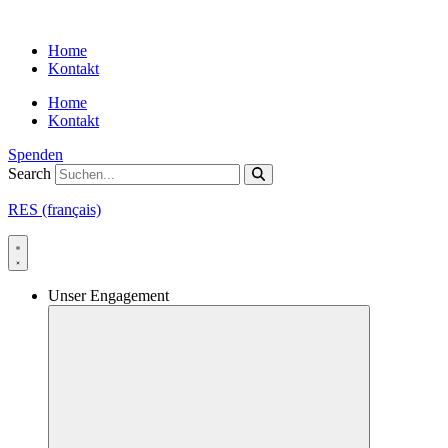
Skip
to
Home
content
Kontakt
Home
Kontakt
Spenden
Search
RES (français)
Unser Engagement