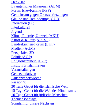
DenkBar
Evangelischer Missionen (AEM)
Forum Ehe+Familie (FEF)
Gemeinsam gegen Grenzverletzungen
Glaube und Behinderung (GUB)
Interaction (IA)
Interkulturell
Jugend
Klima, Energie, Umwelt (AKU)
Kunst & Kultur (ARTS+)
Landeskirchen-Forum (LKF)
Medien (AGM)
Perspektive 3D
Politik (AGP)
Religionsfreiheit (AGR)
Institut für Islamfragen
Veranstaltungen
Gebetsinitiativen
Allianzgebetswoche
Passion40
30 Tage Gebet für die islamische Welt
15 Tage Gebet für die Welt des Hinduismus
10 Tage Gebet für jüdische Menschen
Themensonntage
Sonntag für unsere Nächsten