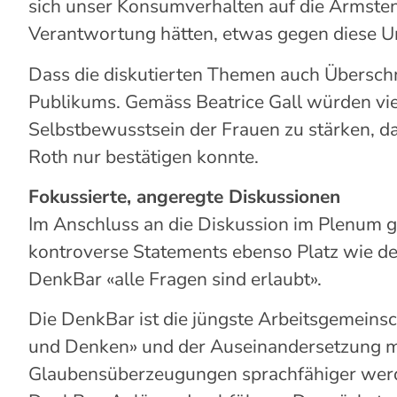
sich unser Konsumverhalten auf die Ärmsten
Verantwortung hätten, etwas gegen diese Un
Dass die
diskutierten Themen
auch
Übersch
Publikums
.
Gemäss
Beatrice
Gall
würden vie
Selbstbewusstsein der Frauen zu stärken, da
Roth nur bestätigen konnte.
Fokussierte, angeregte Diskussionen
Im Anschluss an die Diskussion im Plenum gi
kontroverse Statements ebenso Platz wie d
DenkBar
«
alle Fragen sind erlaubt
»
.
Die
DenkBar
ist die jüngste Arbeitsgemeinsc
und Denken
»
und der Auseinandersetzung mi
Glaubensüberzeugungen
sprachfähiger we