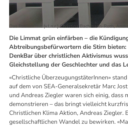
Das Podium mit (v.l.n.r.) Christina Bachmann-Roth, Andre
Die Limmat grün einfärben
–
die
Kündigung
Abtreibungsbefürwortern
die Stirn bieten:
DenkBa
r
über christlichen Aktivismus
wusst
Gleichstellung der
Geschlechter und
das
L
«Christliche
Überzeugungstäter
I
nnen
» stan
auf dem
von SEA-Generalsekretär Marc Jost
und Andreas Ziegler waren sich einig, dass
demonstrieren – das bringt vielleicht kurzfr
C
hristlichen Klima
A
ktion, Andreas Ziegler. 
gesellschaftlichen Wandel zu bewirken. «