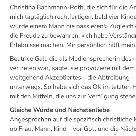
Christina Bachmann-Roth, die
sich für die
An
mich tagtäglich rechtfertigen, bald vier Kind
würde einem Mann nie passieren!»
Zugleich
die Freude zu bewahren. «Ich habe Verständ
Erlebnisse machen. Mir persönlich hilft mein
Beatrice
Gall
, die als
Mediensprecherin
des «
vertreten war, sagte, sie provoziere mit de
weitgehend Akzeptiertes – die Abtreibung – 
unterwegs. S
o habe sich
das OK
im letzten 
mit den Mitteln, die
uns
zur Verfügung stehe
Gleiche Würde und Nächstenliebe
Angesprochen auf
die
spezifisch christliche
ob Frau, Mann, Kind – vor Gott und die Näc