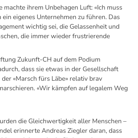
e machte ihrem
Unbehagen
Luft: «Ich muss
h
ein eigenes Unternehmen zu führen. Das
agement wichtig sei, die Gelassenheit und
schen, die immer wieder frustrierende
iftung
Zukunft-CH
auf dem Podium
durch, dass sie etwas in der Gesellschaft
i
der
«Marsch fürs
Läbe
»
relativ
brav
 marschieren.
«
Wir kämpfen
auf legalem Weg
wurden die Gleichwertigkeit aller Menschen –
del erinnerte Andreas Ziegler daran, dass