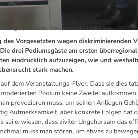
as Ziegler, Moderator Marc Jost und Beatrice Gall.
 des Vorgesetzten wegen diskriminierenden V
Die
drei
Podiumsgäste
am ersten
überregiona
en eindrücklich aufzuzeigen, wie und weshalb 
ebensrecht stark machen.
d auf dem
Veranstaltungs-
Flyer. Dass sie dies tat
 moderierten
Podium keine Zweifel aufkommen
 man provozieren muss, um seinen Anliegen Gehör
istig Aufmerksamkeit, aber konkret
e Folgen hat 
Es sei erwiesen, dass ziviler Ungehorsam das effi
Manchmal muss man stören, um etwas zu bewege