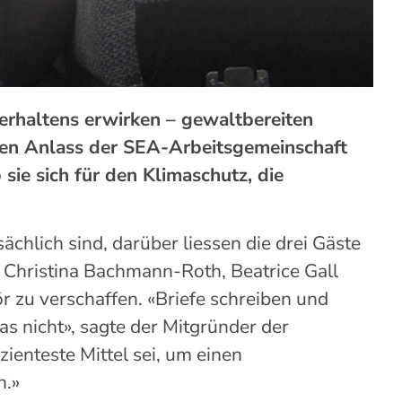
erhaltens erwirken
–
gewaltbereiten
len
Anlass der SEA-Arbeitsgemeinschaft
sie sich für
den
Klimaschutz,
die
sächlich sind, darüber l
iessen
die drei Gäste
.
Christina Bachmann-Roth, Beatrice
Gall
 zu verschaffen. «Briefe schreiben und
das
nicht», sagte der Mitgründer der
zienteste Mittel sei, um
einen
n.»