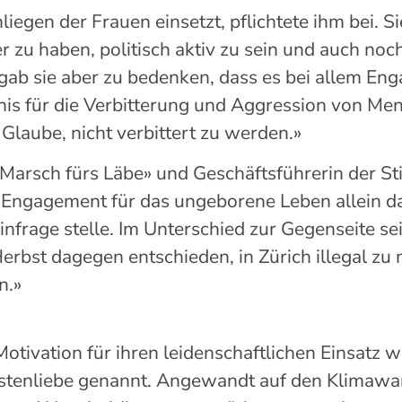
liegen
der Frauen einsetzt
,
pflichtete ihm bei.
Si
er zu haben, politisch aktiv zu sein und
auch noc
gab
sie
aber zu bedenken, dass es bei allem Eng
nis für die Verbitterung und Aggression von Men
 Glaube, nicht verbittert zu werden.»
Marsch
fürs
Läbe
»
und Geschäftsführerin
der
St
m Engagement für das ungeborene Leben allein da
infrage stelle. Im Unterschied zur Gegenseite se
Herbst dagegen entschieden,
in Zürich
illegal zu
n
.»
 Motivation
für ihren leidenschaftlichen Einsatz 
hstenliebe genannt. Angewandt auf den Klimawan