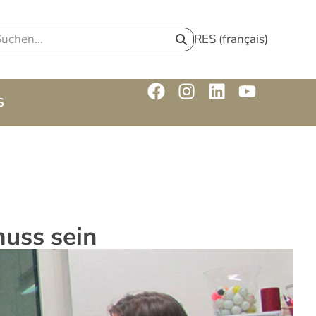
RES (français)
S
muss sein