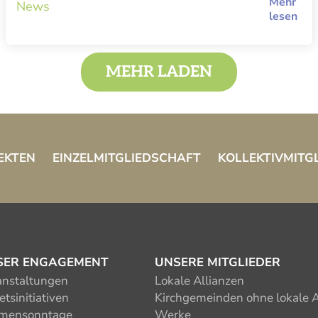
Mehr
News
lesen
MEHR LADEN
EKTEN
EINZELMITGLIEDSCHAFT
KOLLEKTIVMITG
SER ENGAGEMENT
UNSERE MITGLIEDER
anstaltungen
Lokale Allianzen
tsinitiativen
Kirchgemeinden ohne lokale A
mensonntage
Werke