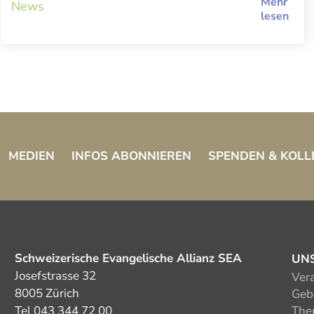
Mehr
News
lesen
MEDIEN
INFOS ABONNIEREN
SPENDEN & KOLL
Schweizerische Evangelische Allianz SEA
UN
Josefstrasse 32
Ver
8005 Zürich
Gebe
Tel 043 344 72 00
The